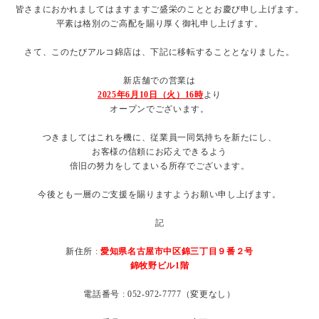
皆さまにおかれましてはますますご盛栄のこととお慶び申し上げます。
平素は格別のご高配を賜り厚く御礼申し上げます。
さて、このたびアルコ錦店は、下記に移転することとなりました。
新店舗での営業は
2025
年6月10日（火）16時
より
オープンでございます。
つきましてはこれを機に、従業員一同気持ちを新たにし、
お客様の信頼にお応えできるよう
倍旧の努力をしてまいる所存でございます。
今後とも一層のご支援を賜りますようお願い申し上げます。
記
新住所 :
愛知県名古屋市中区錦三丁目９番２号
錦牧野ビル1階
電話番号 : 052-972-7777（変更なし）