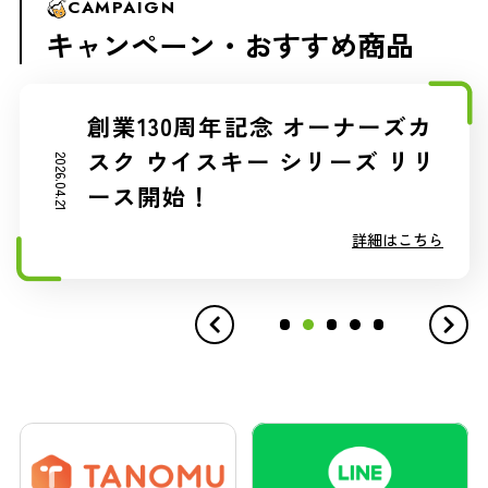
CAMPAIGN
CAMPAIGN
CAMPAIGN
CAMPAIGN
CAMPAIGN
キャンペーン・
キャンペーン・
キャンペーン・
キャンペーン・
キャンペーン・
おすすめ商品
おすすめ商品
おすすめ商品
おすすめ商品
おすすめ商品
酒蔵の酒でつくる、初夏のクリ
創業130周年記念 オーナーズカ
本格芋焼酎「宝山」の酒蔵が造
運びやすい！使いやすい！安全
サカツ食堂 ～お酒に合う！カ
アハイボール！
スク ウイスキー シリーズ リリ
る、ニュージーランドの自然派
性も◎ 【業務用食用】日清オ
ンタン、おいしい！おすすめレ
2026.04.28
2026.03.02
2026.02.03
2026.04.21
2025.05.19
ース開始！
ワイン。春にオススメのロゼ。
イリオ ピロー容器油
シピ～
詳細はこちら
詳細はこちら
詳細はこちら
詳細はこちら
詳細はこちら