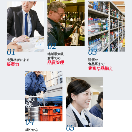
02
01
03
地域最大級
倉庫での
有資格者による
洋酒や
品質管理
提案力
食品系まで
豊富な品揃え
04
05
細やかな