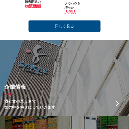
担当配送の
ノウハウを
物流機能
培った
人間力
詳しく見る
企業情報
Company
酒と食の楽しさで
世の中を幸せにしていきます