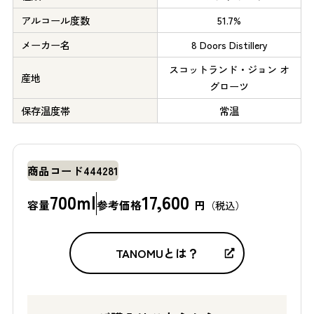
アルコール度数
51.7%
メーカー名
8 Doors Distillery
スコットランド・ジョン オ
産地
グローツ
保存温度帯
常温
商品コード
444281
700ml
17,600
容量
参考価格
円
（税込）
TANOMUとは？