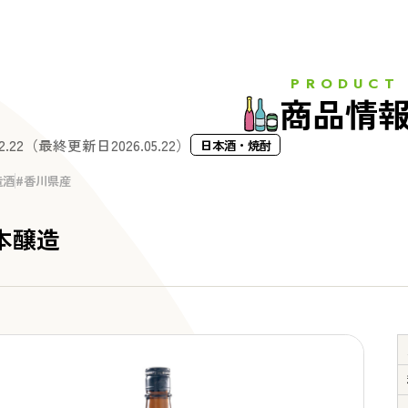
PRODUCT
商品情
2.22
（最終更新日
2026.05.22
）
日本酒・焼酎
造酒
香川県産
本醸造