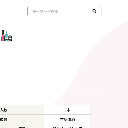
報
入数
6本
種類
本醸造酒