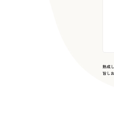
熟成
旨し