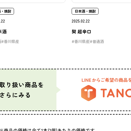
酒・焼酎
日本酒・焼酎
.22
2025.02.22
米酒
契 超辛口
酒
香川県産
香川県産
普通酒
取り扱い商品を
さらにみる
商品の価格は全て1本(1個)あたりの価格です。