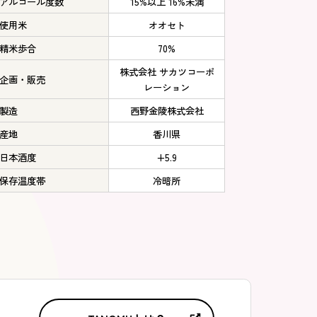
アルコール度数
15%以上 16%未満
使用米
オオセト
精米歩合
70%
株式会社 サカツコーポ
企画・販売
レーション
製造
西野金陵株式会社
産地
香川県
日本酒度
+5.9
保存温度帯
冷暗所