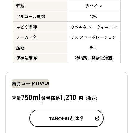
種類
赤ワイン
アルコール度数
12%
ぶどう品種
カベルネ ソーヴィニヨン
メーカー名
サカツコーポレーション
産地
チリ
保存温度帯
冷暗所、開封後冷蔵
商品コード
118745
750ml
1,210
容量
参考価格
円
（税込）
TANOMUとは？