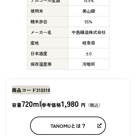
アルコール度数
15.5%
使用米
美山錦
精米歩合
55%
メーカー名
中島醸造株式会社
産地
岐阜県
日本酒度
±0
保存温度帯
冷暗所
商品コード
310318
720ml
1,980
容量
参考価格
円
（税込）
TANOMUとは？